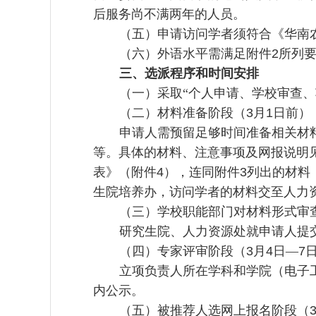
后服务尚不满两年的人员。
（五）申请访问学者须符合《华南
（六）外语水平需满足附件
2
所列
三、选派程序和时间安排
（一）采取“个人申请、学校审查
（二）材料准备阶段（
3
月
1
日前）
申请人需预留足够时间准备相关材
等。具体的材料、注意事项及网报说明
表》（附件
4
），连同附件
3
列出的材料
生院培养办，访问学者的材料交至人力
（三）学校职能部门对材料形式审
研究生院、人力资源处就申请人提
（四）专家评审阶段（
3
月
4
日—
7
立项负责人所在学科和学院（电子
内公示。
（五）被推荐人选网上报名阶段（