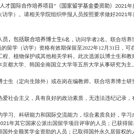
型人才国际合作培养项目”（国家留学基金委资助
）
2021
年
（访学）。请相关学院组织申报人员按照要求做好
2021
年
人员，
包括联合
培养博士生
6名
，访问学者
2
名。联合培养
员的留学（访学）资格有效期保留至
2022
年
12
月
31
日，可
工程、植物保护或其他相关学科。此次选派以博士生和教
本京都大学、韩国全南国立大学等五所大学从事研究为主
博士生（定向生除外）或在岗在编教师。联合培养博士研
热爱社会主义，具有良好的政治素质，无违法违纪记录，
的学习、科研能力和国际交流能力，综合素质良好，学习
2021
年其它国家公派出国留学项目评审的人员；已获得留
得国外全额奖学金资助的人员；已取得国外永久居留权的