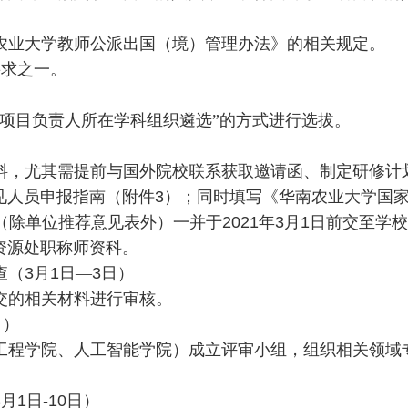
农业大学教师公派出国（境）管理办法》的相关规定。
要求之一。
、项目负责人所在学科组织遴选”的方式进行选拔。
料，尤其需提前与国外院校联系获取邀请函、制定研修计
见人员申报指南（附件
3
）；同时填写《华南农业大学国
（除单位推荐意见表外）一并于
2021
年
3
月
1
日前交至学校
资源处职称师资科。
查（
3
月
1
日—
3
日）
交的相关材料进行审核。
日）
工程学院、人工智能学院）成立评审小组，组织相关领域
3
月
1
日
-10
日）