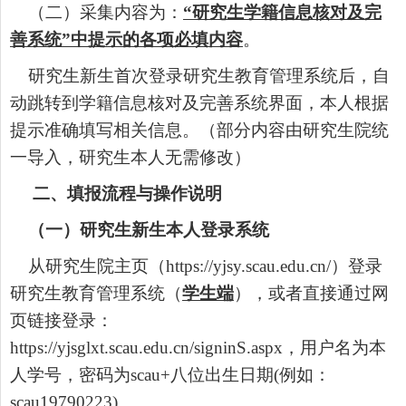
（二）
采集内容为
：
“
研究生学籍信息核对及完
善系统
”
中提示的各项必填内容
。
研究生新生首次
登录
研究生教育管理系统后，自
动跳转到学籍信息核对及完善系统界面，本人根据
提示准确填写相关信息。
（
部分内容由研究生院统
一导入，研究生本人无需修改）
二、填报流程与操作说明
（一）研究生新生本人
登录
系统
从研究生院主页（
https://yjsy.scau.edu.cn/
）
登录
研究生教育管理系统（
学生端
）
，
或者直接
通过
网
页链接
登录
：
https://yjsglxt.scau.edu.cn/signinS.aspx
，用户名为本
人学号，密码为
scau+
八位出生日期
(
例如：
scau19790223)
。