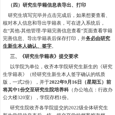
（四）研究生学籍信息表导出、打印
研究生填写完毕并点击完成后，如果想要查看
、
核对本人
信息和导出学籍表，可在进入系统后，
在
“
其他
-
其他管理
-
学籍完善信息查看
”
页面查看学籍
完善信息、导出学籍表
后
保存打印，并
务必由研究
生新生本人确认、签字
。
三、
《
研究生学籍表
》
提交要求
以学院为单位
，
收齐本学院研究生新生的《研究
生学籍表》（
经研究生新生本人签字确认的纸质
版，一式
2
份）
，并于
20
2
2
年
9
月
16
日（星期
五
）前
将其中
1
份
交至研究生院培养
科
（
办公地点：
行政办
公大楼
320
室）
，学院存档
1
份。
研究生院收齐各学院提交的
202
2
级全体研究生