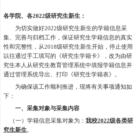
各学院、各
20
2
2
级研究生新生：
为切实做好
20
2
2
级研究生新生的学籍信息采
集
、
完善
与归档
工作，保证研究生学籍信息的真实
性和完整性，从
201
8
级研究生新生开始，停止使用
以往通过手工填写的《研究生学籍卡》，改为由研
究生本人从研究生教育管理系统中填报学籍信息并
通过管理系统导出、打印《研究生学籍表》。
为确保该工作顺利推进，现将有关事项通知如
下：
一、采集对象与采集内容
（一）
学籍信息采集对象为
：
我校
20
2
2
级各类研
究生新生
。