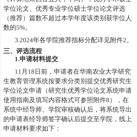
学位论文、优秀专业学位硕士学位论文评选
（推荐）篇数不超过本学年度该类别获学位人
数的
5%
。
3.202
4
年各学院推荐指标分配详见附件
2
。
三、评选流程
1.
申请材料提交
11
月
18
日前，申请者
在华南农业大学研究
生教育管理系统
按要求分类别
提交
优秀研究生
学位论文申请
（
研究生
优秀学位论文
系统申请
使用指南
及
填写内容格式可参照附件
8
）
，
在
系统中
经导师
、
学院
审核确认后，
将
系统导出
的
申请表
经导师签字确认后
提交
至
学院，
线上
申请材料要求如下
：