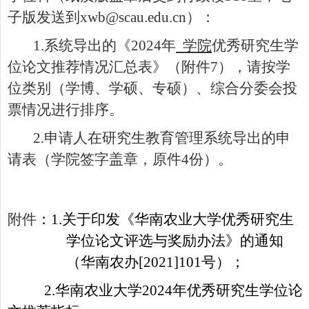
子版发送到
xwb@scau.edu.cn
）：
1.
系统导出的
《
202
4
年
学院
优秀研究生学
位论文推荐
情况
汇总表》（附件
7
），请按学
位类别（学博、学硕、专硕）、
综合
分委会投
票情况进行排序。
2.
申请人在
研究生教育管理系统导出的
申
请表（学院签字盖章，原件
4
份）
。
附件
：
1.
关于印发《华南农业大学优秀研究生
学位论文评选与奖励办法》的通知
（华南农办[2021]101号）
；
2.
华南农业大学2024年优秀研究生学位论