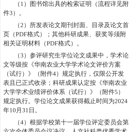
（
1
）图书馆出具的检索证明
（
流程详见附
件
3
）
。
（
2
）所发表论文期刊封面、目录及论文首
页
（
PDF
格式）
；其他科研成果、获奖等须附
相关证明材料
（
PDF
格式）
。
（
3
）参评研究生学位论文成果中，学术论
文等级按《华南农业大学学术论文评价方案
（试行）》（附件
4
）规定执行
，
仅限公开发
表且已正式收录
；
科研成果认定按《华南农业
大学学术业绩评价体系（试行）》（附件
5
）
规定执行。
学位论文成果获得截止时间为
2024
年
10
月
31
日。
（
4
）根据学校第十一届学位评定委员会第
六次全体委员会议决议，人文社科类优秀学术