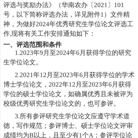
评选与奖励办法》（华南农办〔
202
1
〕
101
号，以下简称评选办法，详见附件
1
）文件精
神，为做好
202
4
年优秀研究生学位论文评选工
作
,
现将有关工作安排通知如下：
一、评选范围和条件
1.202
3
年
9
月至
202
4
年
6
月获得学位的研究
生学位论文。
2.20
21
年
12
月至
202
3
年
6
月获得学位的学术
博士学位论文，
20
22
年
12
月至
202
3
年
6
月获得
学位的硕士学位论文，如确属优秀且未被评为
校级优秀研究生学位论文的，也可参评。
3.
所有参评研究生学位论文应遵守学术道
德，写作规范；参评博士、硕士学位论文评审
成绩均为
B
以上，且至少有
1
个
A
；参评学位论