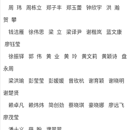
周 玮 周栋立 郑子丰 郑玉蕾 钟欣宇 洪 瀚
贺 攀
钱洁雁 徐伟思
梁 立 梁译尹
谢楷岚 蓝文康
廖钰莹
徐振铎 郭 伟 黄 业 黄 玲 黄文莉 黄颖诗 盘
永周
梁洪瑜 彭莹莹 彭媛媛 曾玫杭 谢育颖 谢晓明
谢楚贤
赖卓凡 赖炜炜 简创劲 蔡晓琪 豪晓娜 廖远飞
廖茂莹
潘十义
薛 盼 濮翠翠