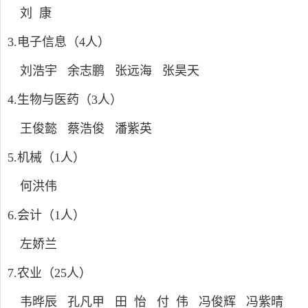
刘 康
3.
电子信息（
4
人）
刘浩宇 余志鹏 张远海 张昊天
4.
生物与医药（
3
人）
王俊懿 蔡浩俊 潘紫英
5.
机械（
1
人）
何洪伟
6.
会计（
1
人）
左娇兰
7.
农业（
25
人）
韦晔辰 孔凡甲 田 怡 付 伟 冯俊辉 冯紫晴