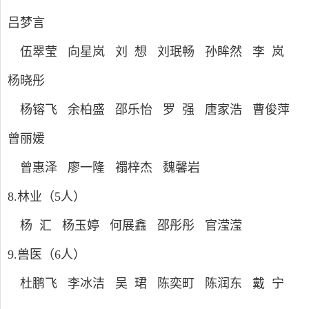
吕梦言
伍翠莹 向星岚
刘 想 刘珉畅 孙眸然 李 岚
杨晓彤
杨镕飞 余柏盛 邵乐怡 罗 强
唐家浩
曹俊萍
曾丽媛
曾惠泽 廖一隆 禤梓杰 魏馨岩
8.
林业（
5
人）
杨 汇 杨玉婷 何展鑫 邵彤彤 官滢滢
9.
兽医（
6
人）
杜鹏飞 李冰洁 吴 珺 陈奕町 陈润东 戴 宁