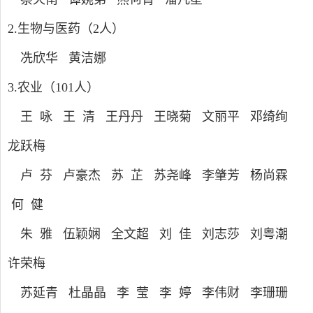
2.
生物与医药（
2
人）
冼欣华 黄洁娜
3.
农业（
101
人）
王 咏 王 清 王丹丹 王晓菊 文丽平 邓绮绚
龙跃梅
卢 芬 卢豪杰
苏 芷 苏尧峰
李肇芳 杨尚霖
何 健
朱 雅 伍颖娴 全文超 刘 佳 刘志莎 刘粤潮
许荣梅
苏延青 杜晶晶 李 莹 李 婷 李伟财 李珊珊