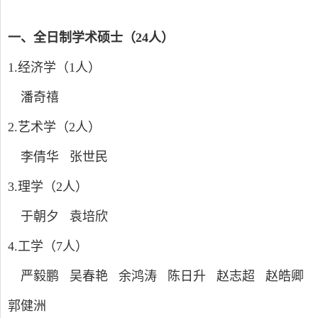
一、
全日制学术硕士
（
24
人
）
1.
经济学
（
1
人
）
潘奇禧
2.
艺术学（
2
人）
李倩华 张世民
3.
理学（
2
人）
于朝夕 袁培欣
4.
工学（
7
人）
严毅鹏 吴春艳 余鸿涛 陈日升 赵志超 赵皓卿
郭健洲