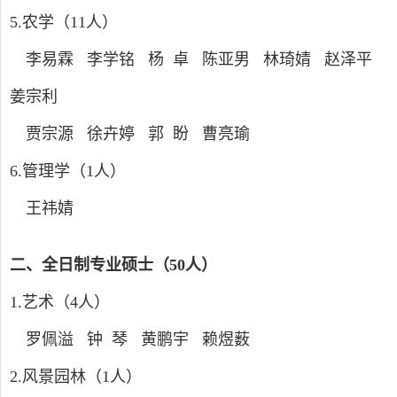
5.
农学（
11
人）
李易霖 李学铭 杨 卓 陈亚男 林琦婧 赵泽平
姜宗利
贾宗源 徐卉婷 郭 盼 曹亮瑜
6.
管理学（
1
人）
王祎婧
二、全日制专业硕士（
50
人）
1.
艺术（
4
人）
罗佩溢 钟 琴 黄鹏宇 赖煜薮
2.
风景园林（
1
人）