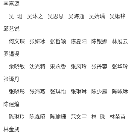
李嘉源
吴 珊 吴沐之 吴思思 吴海通 吴婧瑀 吴楸锋
邱艺锐
何文琛
张妍冰 张哲颖
陈夏阳 陈银娜
林展云
罗锡漫
余晓敏 沈光特 宋永香 张风玲 张丹蓉 张华玲
张译丹
张晓彤 张海燕 张琪怡 张琳琳 陈少雁 陈咏琳
陈建煌
陈琳玲 陈森昭 陈瑜珊 范文宇 林 珠 林苗苗
林金昶