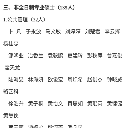
三、非全日制专业硕士（
135
人）
1.
公共管理（
32
人）
卜 凡 于永波 马文敏 刘婷婷 刘楚君 李云挥
杨桂忠
邹鸿业 冶香兰
袁毅鹏 夏建玲
彭秋萍 曾嘉俊
霍天龙
陆海旻 林海妍 欧俊宏 周烁希 赵俊杰 钟晓威
骆艺科
徐浩升 黄子桐 黄怡文 黄恩如 黄琨芮 黄锦健
黄慧侠
蔡天南 谭婉弟 熊何菁 潘凡星