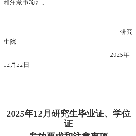
和注意事项》
。
研究
生院
202
5
年
12
月
22
日
202
5
年
12
月
研究生
毕业证、学位
证