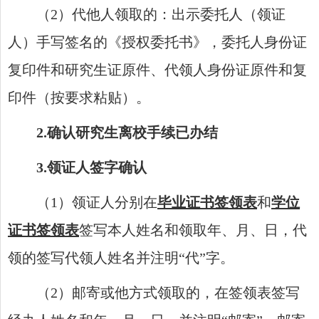
（
2
）代他人领取的：出示委托人（领证
人）手写签名的《授权委托书》，委托人身份证
复印件和研究生证原件、代领人身份证原件和复
印件（按要求粘贴）。
2
.
确认研究生离校手续
已
办结
3
.
领证人签字确认
（
1
）领证人分别在
毕业证书签领表
和
学位
证书签领表
签写本人姓名和领取年、月、日，代
领的签写代领人姓名并注明
“
代
”
字。
（
2
）邮寄或他方式领取的
，
在签领表签写