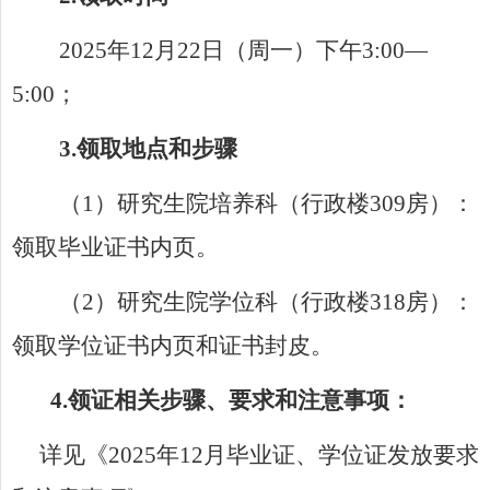
202
5
年
12
月
22
日
（
周一
）
下
午
3
:
0
0—
5
:
0
0
；
3.
领取地点
和步骤
（
1
）
研究生院培养科（
行政楼
3
09
房）：
领取毕业证书内页
。
（
2
）
研究生院学位科（
行政楼
318
房
）：
领取学位证书内页和证书封皮。
4.
领证相关步骤、要求和注意事项：
详见
《
202
5
年
12
月毕业证、学位证发放要求