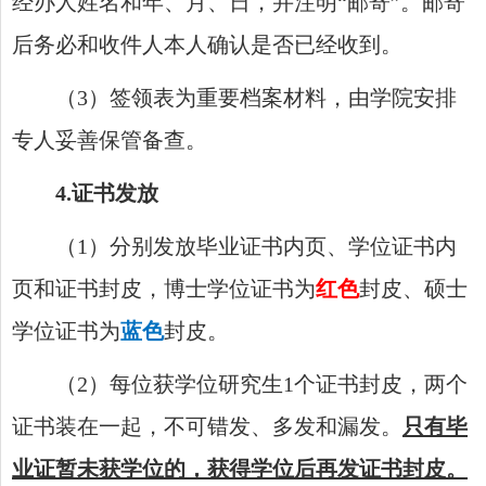
经办人姓名和年、月、日，并注明
“
邮寄
”
。邮寄
后务必和收件人本人确认是否已经收到。
（
3
）签领表
为重要档案材料，由学院安排
专人妥善保管备查
。
4
.
证书发放
（
1
）分别发
放
毕业证书内页、学位证书内
页和证书封皮，博士学位证书为
红色
封皮、硕士
学位证书为
蓝色
封皮。
（
2
）每位获学位研究生
1
个证书封皮，两个
证书装在一起，不可错发、多发和漏发。
只有毕
业证暂未获学位的，获得学位后再发证书封皮。