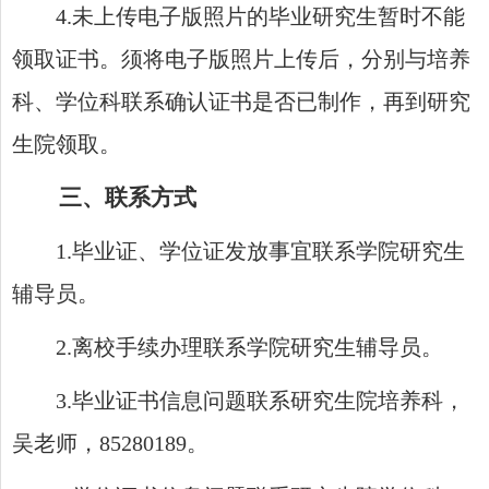
4
.
未
上传电子版照片
的毕业研究生暂时不能
领取证书。须将
电子版照片上传后
，
分别与
培养
科、学位科联系确认证书
是否已制作
，再
到研究
生院
领取。
三、联系方式
1.
毕业证、学位证发放事宜联系学院研究生
辅导员。
2.
离校手续
办理
联系
学院研究生
辅导员。
3.
毕业证书
信息
问题
联系
研究生院培养科
，
吴
老师
，
8528018
9
。