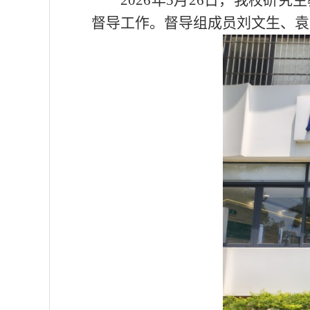
2026
年
5
月
26
日，我校研究生
督导工作。督导组成员刘文生、袁