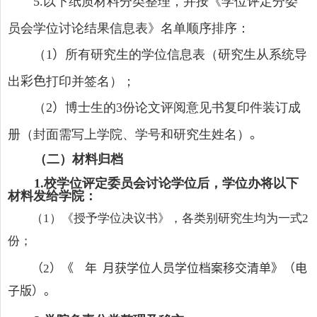
以下纸质材料分类整理，并按《学位评定分委
5.
员会学位讨论结果信息表》名单顺序排序：
（
）
所有研究生的学位信息表（研究生从系统导
1
出
彩色
打印并签名）；
（
）
博士生的
份论文评阅意见书复印件装订成
2
3
册（封面需写上学院、学号和研究生姓名）
。
（二）材料归档
校学位评定委员会讨论学位后，学位办将以下
1
.
材料发给学院：
（
1
）《授予学位决议书》，各类别研究生均为一式
2
份；
（
2
）《 年 月获学位人员学位档案移交清单》（电
子版）。