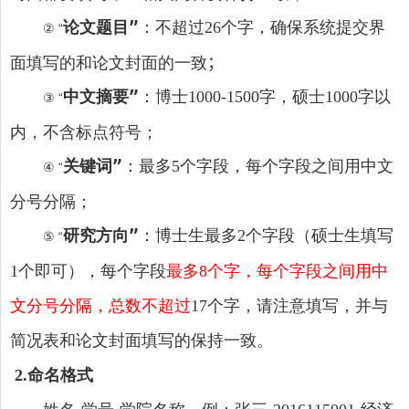
论文题目”
：不超过
个字，确保系统提交界
26
② “
面填写的和论文封面的一致
；
中文摘要”
：博士
字，硕士
字以
1000-1500
1000
③ “
内，不含标点符号；
关键词”
：最多
个字段，每个字段之间用中文
5
④ “
分号分隔；
研究方向”
：博士生最多
个字段（硕士生填写
2
⑤ “
个即可），每个字段
最多
个字，每个字段之间用中
1
8
文分号分隔，总数不超过
个字，请注意填写，并与
17
简况表和论文封面填写的保持一致。
命名格式
2
.