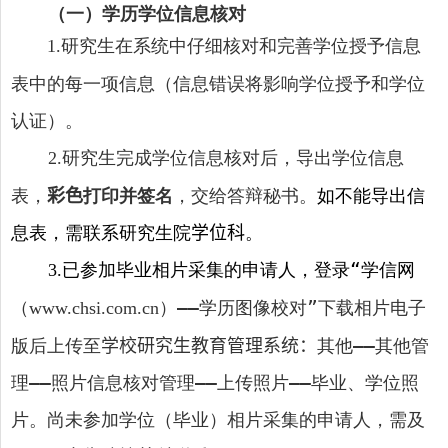
（一）学历学位信息核对
研究生在系统中仔细核对和完善学位授予信息
1
.
表中的每一项信息（信息错误将影响学位授予和学位
认证）。
研究生完成学位信息核对后，导出学位信息
2.
表，
彩色
打印并签名
，交给答辩秘书。
如不能导出信
息表，需联系研究生院
学位科
。
已参加毕业相片采集的申请人，登录“学信网
3.
（
）
——
学历图像校对”下载相片电子
www.chsi.com.cn
版后上传至
学校研究生教育管理系统：
其他
——
其他管
理
——
照片信息核对管理
——
上传照片
——
毕业、学位照
片。尚未参加学位（毕业）相片采集的申请人，需及