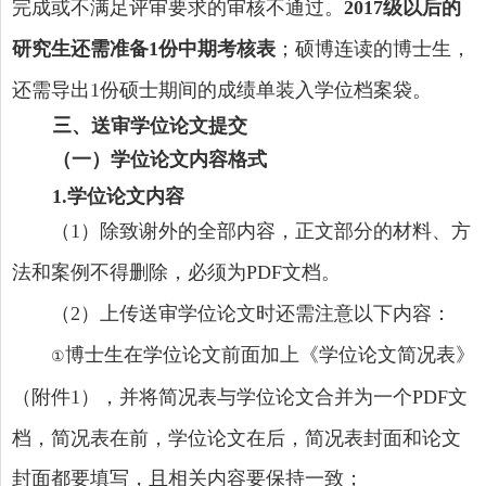
完成或不满足评审要求的审核不通过。
级以后的
2017
研究生还需准备
份中期考核表
；硕博连读的博士生，
1
还需导出
份硕士期间的成绩单装入学位档案袋。
1
三
、送审学位论文提交
（一）学位论文内容格式
学位论文内容
1
.
（
）除致谢外的全部内容，正文部分的材料、方
1
法和案例不得删除，必须为
文档。
PDF
（
）上传送审学位论文时还需注意以下内容：
2
博士生在学位论文前面加上《学位论文简况表》
①
（附件
），并将简况表与学位论文合并为一个
文
1
PDF
档，简况表在前，学位论文在后，简况表封面和论文
封面都要填写，且相关内容要保持一致；