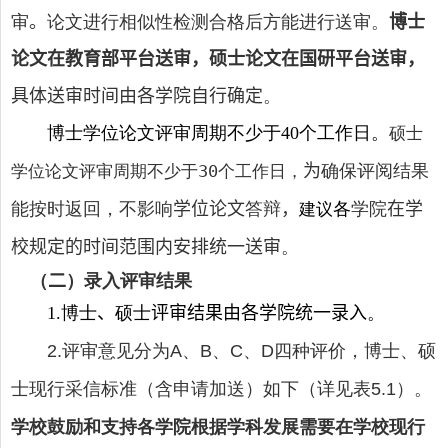
审
。
论文进行相似性检测合格后方能进行送审。
博士
论文在教育部平台送审，硕士论文在国研平台送审，
具体送审时间由各学院自行确定
。
博士学位论文评审周期不少于
个工作日。
40
硕士
为
确保评阅结果
学位论文评审周期不少于
30个工作日
，
能按时返回，不影响
学位论文
答辩
，
各
学院
在学
建议
校规定的时间范围内安排统一送审
。
（
二
）录入评审结果
博士
、
硕士
评审结果由各学院统一录入
。
1.
评审意见分为
、
、
、
四种评价，博士、硕
2
.
A
B
C
D
士现行采信标准（含申请加送）如下（详见表
）。
5.1
学校鼓励和支持各学院根据学科发展需要在学校现行