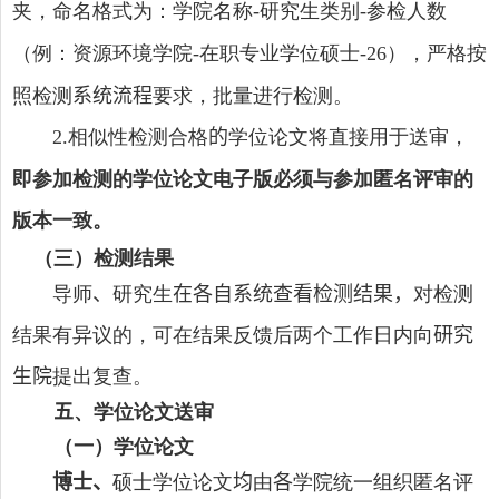
夹，命名格式为：学院名称
研究生类别
参检人数
-
-
（例：资源环境学院
在职专业学位硕士
），严格按
-
-26
照检测
系统流程
要求，批量进行检测。
相似性检测合格
的
学位论文将直接用于送审，
2
.
即参加检测的学位论文电子版必须与参加匿名评审的
版本一致。
（三）检测结果
导师
、
研究生
在各自系统查看检测结果，
对检测
结果有异议的，可在结果反馈后两个工作日内向
研究
生院
提出复查。
五
、学位论文送审
（
一
）学位论文
博士、
硕士学位论文
均
由
各
学院统一组织匿名评