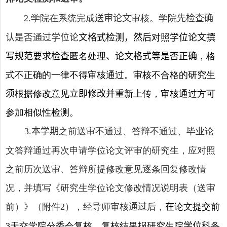
学院在系统完成
送审论文
审核。学院
先检查确
2
.
认是否通过学位论
文格式检测，然后
对照
学位论文撰
写规范要求检查
匿名处理
、论文格式等是否正确
，格
式不正确的一律不得审核通过。审核不合格的研究生
须
根据修改意见
立即修改并
重新上传，审核通过方可
参加相似性检测。
本学期
之前送审不通过、答辩不通过、毕业论
3.
文答辩通过再次申请学位论文评审的研究生，应对照
之前历次送审、答辩所提修改意见逐条回复修改情
况，并填写《研究生学位论文修改情况说明表（送审
前）》（附件
），经导师审核
通过
后，
在
论文提交前
2
天
交学院分委会复核
，
复核结果报研究生院
学位科
备
3