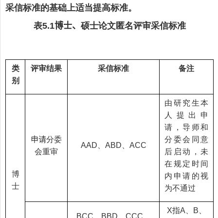
采信标准的基础上适当提高标准。
表
博士、
硕士论文匿名评审采信标准
5
.1
类
评审结果
采信标准
备注
别
由研究生本
人提出申
请，导师和
申请
分委
分委会同意
、
、
AAD
ABD
ACC
会重审
后启动，未
在规定时间
博
内申请的视
士
为不通过
指
、
、
X
A
B
、
、
、
BCC
BBD
CCC