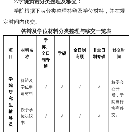
学院负责分类整理及移交：
2
.
学院根据下表分类整理答辩及学位材料，并在规
定时间内移交。
答辩及学位材料分类整理与移交一览表
学
博
、
项
材料名
全日制
非全日
移交时
全日
学
硕
目
称
专硕
制
专硕
间
制专
博
学
答辩及
校委会
院
学位申
√
√
√
√
召开
研
请材料
后，学
究
院自行
生
协商移
授予学
辅
交。
位决议
√
√
√
√
导
书
员