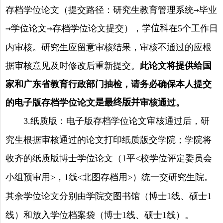
存档学位论文（提交路径：研究生教育管理系统→毕业
→学位论文→存档学位论文提交），
学位科
在
个工作日
5
内审核。研究生应留意审核结果，审核不通过的应根
据审核意见及时修改后重新提交。
此论文将提供给国
家和广东省教育行政部门抽检，请务必确保本人提交
的电子版存档学位论文
是最终版并
审核通过。
纸质版：电子版存档学位论文审核通过后，研
3
.
究生根据审核通过的论文打印纸质版交学院；学院将
收齐的纸质版博士学位论文（
平
校学位评定委员会
1
<
小组预审用
，
线
北图存档用
）统一交研究生院。
>
1
<
>
其余学位论文分别由学院交图书馆（博士
线、硕士
1
1
线）和放入学位档案袋（博士
线、硕士
线）。
1
1