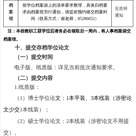
档
按学位档案袋上的清单要求整理，具体归档要
见答辩
案
求由档案馆另行通知，请提前预约移交档案时
通知
馆
间（联系方式：谢老师，
）
85286052
注：本校教职工
获学位后
请务必在领取后一周内，将人事档案袋交
档案馆。
十
、提交存档学位论文
（一）提交时间
电子版、纸质版：详见当前批次通知要求。
（二）提交内容
纸质版：
1.
（
）博士学位论
文：
本平装、
本线装（涉密论
1
1
3
文少交
本线装）；
1
（
）硕士学位论文：
本线装（涉密论文不用提
2
2
交）。