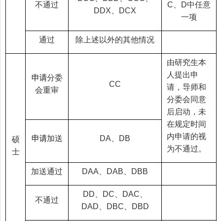
不通过
、
中任意
C
D
、
DDX
DCX
一项
通过
除上述以外的其他情况
由研究生本
人提出申
申请
分委
CC
请，导师和
会重审
分委会同意
后启动，未
在规定时间
内申请的视
申请
加送
、
DA
DB
硕
为不通过。
士
加送通过
、
、
DAA
DAB
DBB
、
、
、
DD
DC
DAC
不通过
、
、
DAD
DBC
DBD