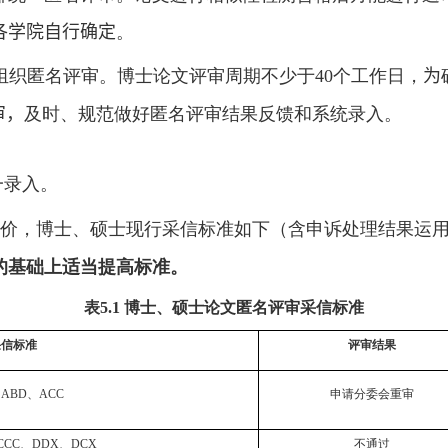
各学院自行确定
。
组织匿名评审。博士论文评审周期不少于
个工作日，
为
40
审，
及时、规范做好匿名评审结果反馈和系统录入。
一录入。
评价，博士、硕士现行采信标准如下（含申诉处理结果运
的基础上适当提高标准。
表
博士、硕士论文匿名评审采信标准
5.1
采信标准
评审结果
、
ABD
、
ACC
申请分委会重审
CCC
、
DDX
、
DCX
不通过