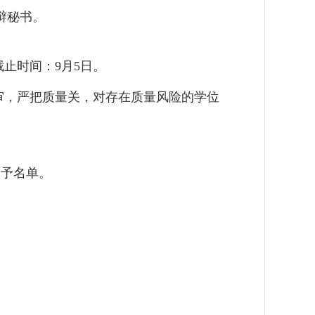
辩秘书。
截止时间：
月
日。
9
5
审，严把质量关，对存在质量风险的学位
授予名单。