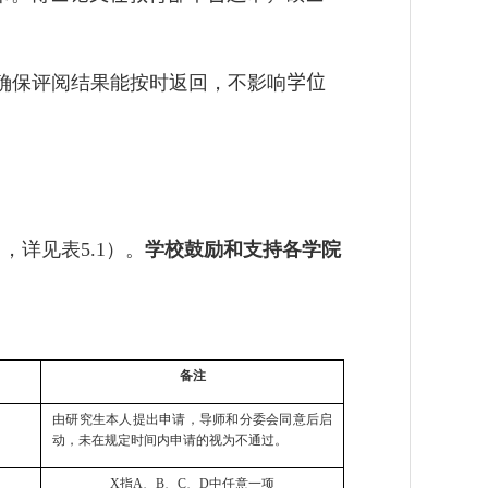
确保评阅结果能按时返回，不影响
学位
用，详见表
）。
学校鼓励和支持各学院
5.1
备注
由研究生本人提出申请，导师和分委会同意后启
动，未在规定时间内申请的视为不通过。
X
指
A
、
B
、
C
、
D
中任意一项