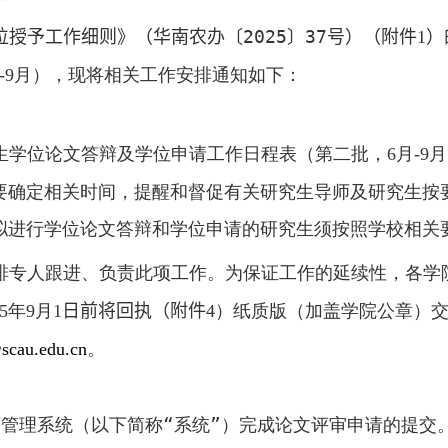
位授予工作细则》（
华南农办〔2025〕37号
）
（附件
）
1
月）
，现将相关工作安排通知如下：
-9
生学位论文答辩及学位申请工作日程表（第二批，
月
月
6
-9
要确定相关时间，提醒和督促有关研究生导师及研究生按
拟进行学位论文答辩和学位申请的研究生须按照学校相关
排专人跟进、负责此项工作。为保证工作的延续性，各学
年
月
日前将回执（附件
）纸质版（加盖学院公章）
5
9
1
4
。
cau.edu.cn
管理系统（以下简称“系统”）完成论文评审申请的
提交