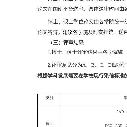
论文在国研平台送审，具体送审时间由
博士、硕士学位论文由各学院统一
论文
答辩
，
各
学院
及时安排统一送
建议
（
三）评审结果
博士、硕士评审结果由各学院统
1.
评审意见分为
、
、
、
四种
2.
A
B
C
D
根据学科发展需要在学校现行采信标准
类别
AAD
博士
BCC
、
BBD
、