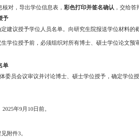
息核对，导出学位信息表，
彩色打印并签名确认
，交给答
授予
确定建议授予学位人员名单。向研究生院报送学位材料的
究生学位授予前，必须组织对所有博士、硕士学位论文预
名单
体委员会议审议并讨论博士、硕士学位授予，确定学位
：
年
月
日前。
2025
9
10
程见附件
。
3